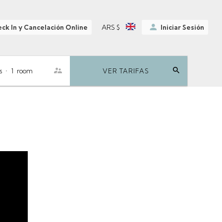
ARS $
ck In y Cancelación Online
Iniciar Sesión
s
•
1
room
VER TARIFAS