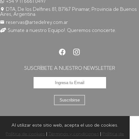
+54 9 11 6661 0497
DTA, De los Delfines 81, B7167 Pinamar, Provincia de Buenos
Aires, Argentina
reservas@artedelrey.com.ar
Sumate a nuestro Equipo!. Queremos conocerte.
SUSCRÍBETE A NUESTRO NEWSLETTER
Suscribirse
Al utilizar este sitio web, acepta el uso de cookies.
Política de cookies
|
Términos y condiciones
|
Política de