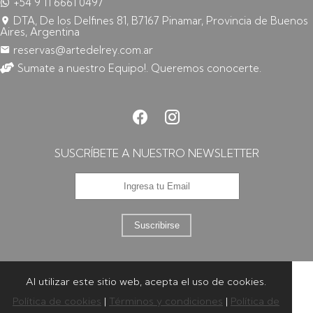
+54 9 11 6661 0497
DTA, De los Delfines 81, B7167 Pinamar, Provincia de Buenos
Aires, Argentina
reservas@artedelrey.com.ar
Sumate a nuestro Equipo!. Queremos conocerte.
SUSCRÍBETE A NUESTRO NEWSLETTER
Suscribirse
Al utilizar este sitio web, acepta el uso de cookies.
Política de cookies
|
Términos y condiciones
|
Política de