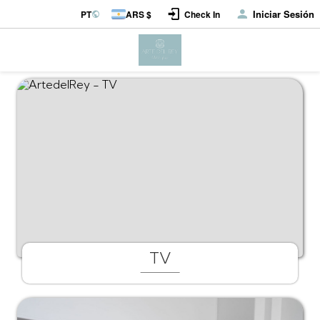
Iniciar Sesión
PT
ARS $
Check In
TV