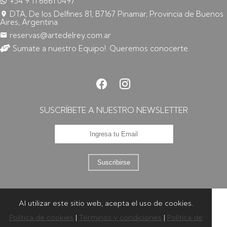
+54 9 11 6661 0497
DTA, De los Delfines 81, B7167 Pinamar, Provincia de Buenos
Aires, Argentina
reservas@artedelrey.com.ar
Sumate a nuestro Equipo!. Queremos conocerte.
SUSCRÍBETE A NUESTRO NEWSLETTER
Suscribirse
Al utilizar este sitio web, acepta el uso de cookies.
Política de cookies
|
Términos y condiciones
|
Política de